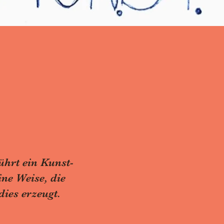
ührt ein Kunst-
ine Weise, die
ies erzeugt.