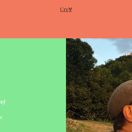
CreⱯ
e)
m