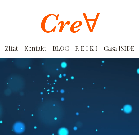
CreⱯ
Zitat
Kontakt
BLOG
R E I K I
Casa ISIDE