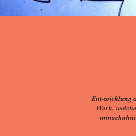
Ent-wicklung d
Werk, welches
unnachahmba