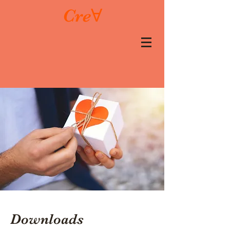
CreⱯ
Downloads