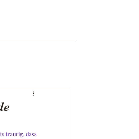
de
s traurig, dass 