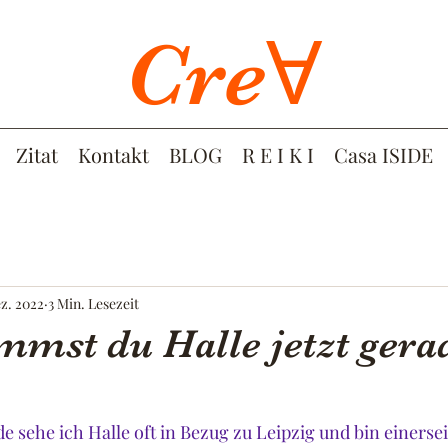
CreⱯ
Zitat
Kontakt
BLOG
R E I K I
Casa ISIDE
ez. 2022
3 Min. Lesezeit
mmst du Halle jetzt gera
e sehe ich Halle oft in Bezug zu Leipzig und bin einerseit