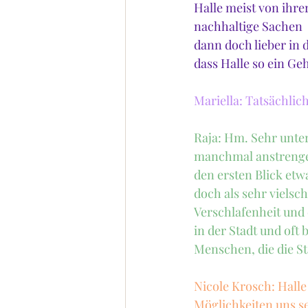
Halle meist von ihre
nachhaltige Sachen
dann doch lieber in 
dass Halle so ein Geh
Mariella: Tatsächlic
Raja: Hm. Sehr unter
manchmal anstrengen
den ersten Blick etw
doch als sehr vielsc
Verschlafenheit und
in der Stadt und oft b
Menschen, die die S
Nicole Krosch: Halle 
Möglichkeiten uns sel