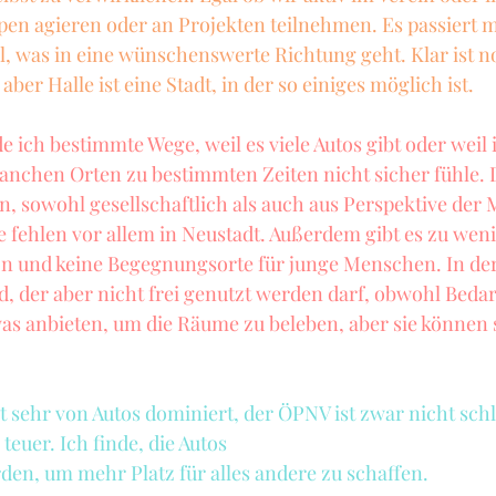
en agieren oder an Projekten teilnehmen. Es passiert 
el, was in eine wünschenswerte Richtung geht. Klar ist no
, aber Halle ist eine Stadt, in der so einiges möglich ist.
e ich bestimmte Wege, weil es viele Autos gibt oder weil 
nchen Orten zu bestimmten Zeiten nicht sicher fühle. D
, sowohl gesellschaftlich als auch aus Perspektive der M
e fehlen vor allem in Neustadt. Außerdem gibt es zu wen
on und keine Begegnungsorte für junge Menschen. In der
d, der aber nicht frei genutzt werden darf, obwohl Bedar
 anbieten, um die Räume zu beleben, aber sie können si
t sehr von Autos dominiert, der ÖPNV ist zwar nicht schl
teuer. Ich finde, die Autos
rden, um mehr Platz für alles andere zu schaffen.