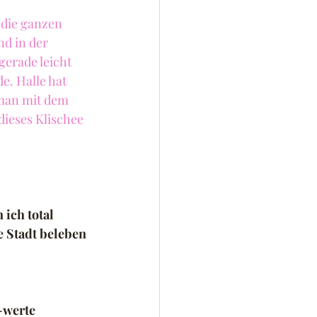
 die ganzen 
nd in der 
gerade leicht 
e. Halle hat 
 man mit dem 
ieses Klischee 
 
ich total 
e Stadt beleben 
-werte 