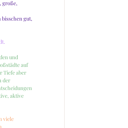
 große, 
 bisschen gut, 
dt.
nden und 
ßstädte auf 
r Tiefe aber 
 der 
ntscheidungen 
ive, aktive 
 viele 
n 