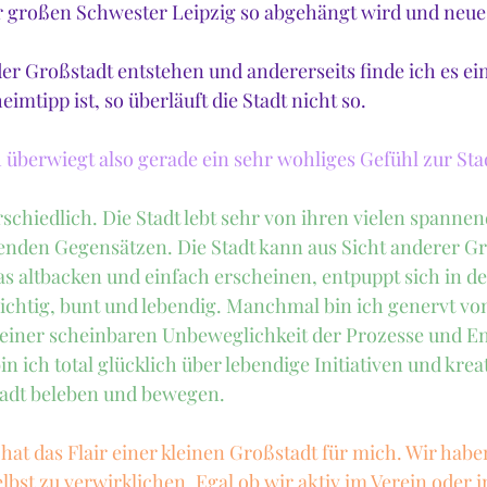
r großen Schwester Leipzig so abgehängt wird und neue,
der Großstadt entstehen und andererseits finde ich es ein
eimtipp ist, so überläuft die Stadt nicht so.
h überwiegt also gerade ein sehr wohliges Gefühl zur Sta
schiedlich. Die Stadt lebt sehr von ihren vielen spanne
den Gegensätzen. Die Stadt kann aus Sicht anderer Gro
as altbacken und einfach erscheinen, entpuppt sich in de
hichtig, bunt und lebendig. Manchmal bin ich genervt von
 einer scheinbaren Unbeweglichkeit der Prozesse und E
in ich total glücklich über lebendige Initiativen und kreat
tadt beleben und bewegen.
hat das Flair einer kleinen Großstadt für mich. Wir haben
bst zu verwirklichen. Egal ob wir aktiv im Verein oder i